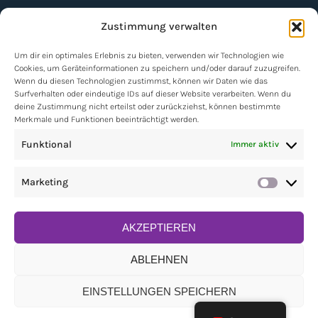
Zustimmung verwalten
Um dir ein optimales Erlebnis zu bieten, verwenden wir Technologien wie
Cookies, um Geräteinformationen zu speichern und/oder darauf zuzugreifen.
Wenn du diesen Technologien zustimmst, können wir Daten wie das
NEWSLETTER
Surfverhalten oder eindeutige IDs auf dieser Website verarbeiten. Wenn du
deine Zustimmung nicht erteilst oder zurückziehst, können bestimmte
Merkmale und Funktionen beeinträchtigt werden.
Kontakt
Funktional
Immer aktiv
Impressum
Marketing
Market
Datenschutz
AKZEPTIEREN
© Lukas David Beck
Fotografie
ABLEHNEN
@ aryaie.studio
Design
EINSTELLUNGEN SPEICHERN
|
@ savvy loops
@ webchroma
Web