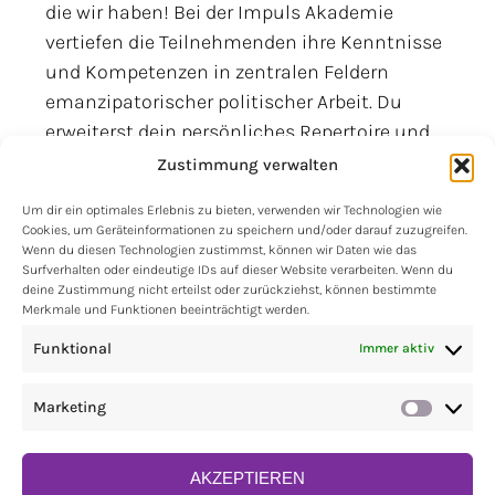
die wir haben! Bei der Impuls Akademie
vertiefen die Teilnehmenden ihre Kenntnisse
und Kompetenzen in zentralen Feldern
emanzipatorischer politischer Arbeit. Du
erweiterst dein persönliches Repertoire und
wirst dabei unterstützt, das neu erlangte
Zustimmung verwalten
Wissen in deinen Organisationen
Um dir ein optimales Erlebnis zu bieten, verwenden wir Technologien wie
einzusetzen.
Cookies, um Geräteinformationen zu speichern und/oder darauf zuzugreifen.
Wenn du diesen Technologien zustimmst, können wir Daten wie das
Surfverhalten oder eindeutige IDs auf dieser Website verarbeiten. Wenn du
Die Impuls Akademie will die
progressive
deine Zustimmung nicht erteilst oder zurückziehst, können bestimmte
Bewegungslandschaft stärken
und
Merkmale und Funktionen beeinträchtigt werden.
autoritären, rechten und
Funktional
Immer aktiv
menschenverachtenden politischen
Tendenzen entgegenwirken. Gerade jetzt
Marketing
Market
müssen wir zivilgesellschaftliches
Engagement fördern und stärken. Soziale
AKZEPTIEREN
Bewegungen brauchen heute neue